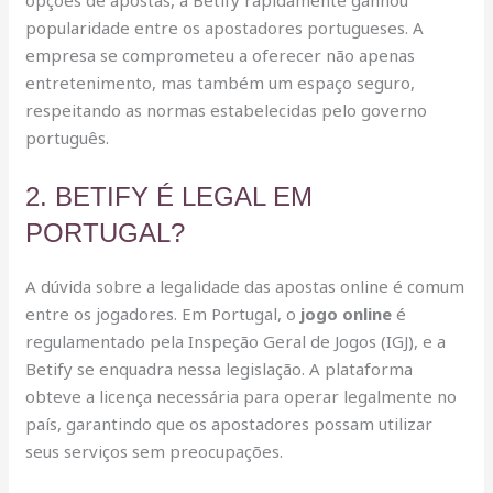
popularidade entre os apostadores portugueses. A
empresa se comprometeu a oferecer não apenas
entretenimento, mas também um espaço seguro,
respeitando as normas estabelecidas pelo governo
português.
2. BETIFY É LEGAL EM
PORTUGAL?
A dúvida sobre a legalidade das apostas online é comum
entre os jogadores. Em Portugal, o
jogo online
é
regulamentado pela Inspeção Geral de Jogos (IGJ), e a
Betify se enquadra nessa legislação. A plataforma
obteve a licença necessária para operar legalmente no
país, garantindo que os apostadores possam utilizar
seus serviços sem preocupações.