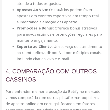
atende a todos os gostos.
Apostas Ao Vivo:
Os usuários podem fazer
apostas em eventos esportivos em tempo real,
aumentando a emoção das apostas.
Promoções e Bônus:
Oferece bônus atrativos
para novos usuários e promoções regulares para
manter o engajamento.
Suporte ao Cliente:
Um serviço de atendimento
ao cliente eficaz, disponível por múltiplos canais,
incluindo chat ao vivo e e-mail.
4. COMPARAÇÃO COM OUTROS
CASSINOS
Para entender melhor a posição da Betify no mercado,
vamos compará-la com outras plataformas populares
de apostas online em Portugal, focando em fatores
como segurança, variedade de jogos e suporte ao