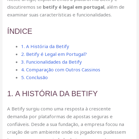
discutiremos se
betify é legal em portugal
, além de
examinar suas características e funcionalidades.
ÍNDICE
1. A História da Betify
2. Betify é Legal em Portugal?
3. Funcionalidades da Betify
4. Comparação com Outros Cassinos
5. Conclusão
1. A HISTÓRIA DA BETIFY
A Betify surgiu como uma resposta à crescente
demanda por plataformas de apostas seguras e
confiáveis. Desde a sua fundação, a empresa focou na
criação de um ambiente onde os jogadores pudessem