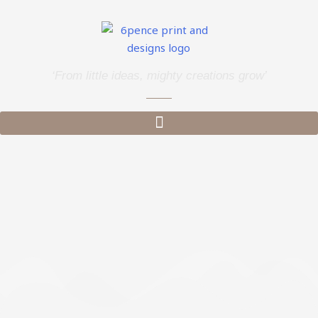
‘From little ideas, mighty creations grow’