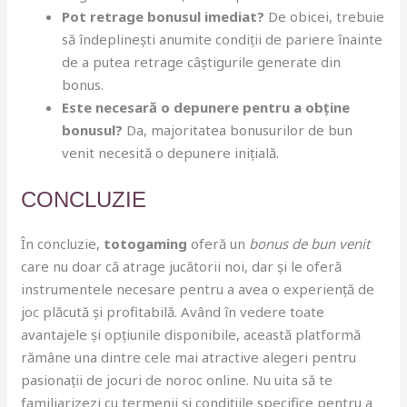
Pot retrage bonusul imediat?
De obicei, trebuie
să îndeplinești anumite condiții de pariere înainte
de a putea retrage câștigurile generate din
bonus.
Este necesară o depunere pentru a obține
bonusul?
Da, majoritatea bonusurilor de bun
venit necesită o depunere inițială.
CONCLUZIE
În concluzie,
totogaming
oferă un
bonus de bun venit
care nu doar că atrage jucătorii noi, dar și le oferă
instrumentele necesare pentru a avea o experiență de
joc plăcută și profitabilă. Având în vedere toate
avantajele și opțiunile disponibile, această platformă
rămâne una dintre cele mai atractive alegeri pentru
pasionații de jocuri de noroc online. Nu uita să te
familiarizezi cu termenii și condițiile specifice pentru a