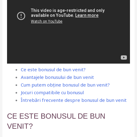
Ce este bonusul de bun venit?
Avantajele bonusului de bun venit
Cum putem obține bonusul de bun venit?
Jocuri compatibile cu bonusul
Întrebări frecvente despre bonusul de bun venit
CE ESTE BONUSUL DE BUN
VENIT?