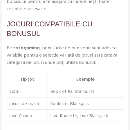
bonusului pentru a te asigura că îndeplinești toate
cerințele necesare.
JOCURI COMPATIBILE CU
BONUSUL
Pe
totogaming
, bonusurile de bun venit sunt adesea
valabile pentru o selecție variată de jocuri. Iată câteva
categorii de jocuri unde poți utiliza bonusul:
Tip joc
Exemple
Sloturi
Book of Ra, Starburst
Jocuri de masă
Roulette, Blackjack
Live Casino
Live Roulette, Live Blackjack