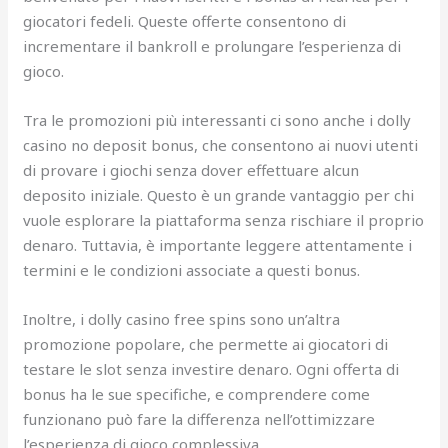
giocatori fedeli. Queste offerte consentono di
incrementare il bankroll e prolungare l’esperienza di
gioco.
Tra le promozioni più interessanti ci sono anche i dolly
casino no deposit bonus, che consentono ai nuovi utenti
di provare i giochi senza dover effettuare alcun
deposito iniziale. Questo è un grande vantaggio per chi
vuole esplorare la piattaforma senza rischiare il proprio
denaro. Tuttavia, è importante leggere attentamente i
termini e le condizioni associate a questi bonus.
Inoltre, i dolly casino free spins sono un’altra
promozione popolare, che permette ai giocatori di
testare le slot senza investire denaro. Ogni offerta di
bonus ha le sue specifiche, e comprendere come
funzionano può fare la differenza nell’ottimizzare
l’esperienza di gioco complessiva.