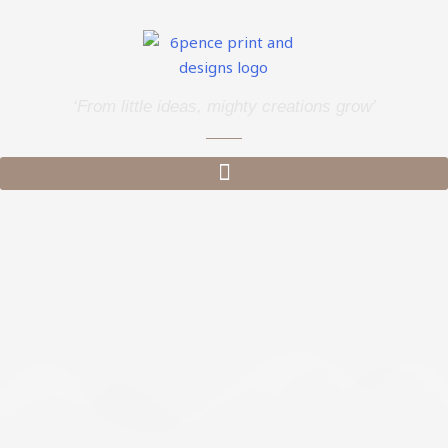
‘From little ideas, mighty creations grow’