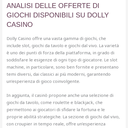
ANALISI DELLE OFFERTE DI
GIOCHI DISPONIBILI SU DOLLY
CASINO
Dolly Casino offre una vasta gamma di giochi, che
include slot, giochi da tavolo e giochi dal vivo. La varietà
è uno dei punti di forza della piattaforma, in grado di
soddisfare le esigenze di ogni tipo di giocatore. Le slot
machine, in particolare, sono ben fornite e presentano
temi diversi, dai classici ai più moderni, garantendo
un’esperienza di gioco coinvolgente.
In aggiunta, il casinò propone anche una selezione di
giochi da tavolo, come roulette e blackjack, che
permettono ai giocatori di sfidare la fortuna e le
proprie abilità strategiche. La sezione di giochi dal vivo,
con croupier in tempo reale, offre un’esperienza