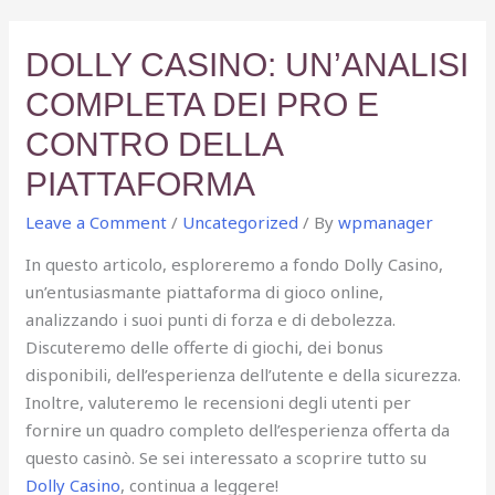
DOLLY CASINO: UN’ANALISI
COMPLETA DEI PRO E
CONTRO DELLA
PIATTAFORMA
Leave a Comment
/
Uncategorized
/ By
wpmanager
In questo articolo, esploreremo a fondo Dolly Casino,
un’entusiasmante piattaforma di gioco online,
analizzando i suoi punti di forza e di debolezza.
Discuteremo delle offerte di giochi, dei bonus
disponibili, dell’esperienza dell’utente e della sicurezza.
Inoltre, valuteremo le recensioni degli utenti per
fornire un quadro completo dell’esperienza offerta da
questo casinò. Se sei interessato a scoprire tutto su
Dolly Casino
, continua a leggere!