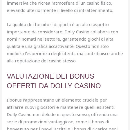
immersiva che ricrea l’atmosfera di un casinò fisico,
elevando ulteriormente il livello di intrattenimento.
La qualità dei fornitori di giochi è un altro aspetto
importante da considerare. Dolly Casino collabora con
nomi rinomati nel settore, garantendo giochi di alta
qualità e una grafica accattivante. Questo non solo
migliora l’esperienza degli utenti, ma contribuisce anche
alla reputazione del casinò stesso.
VALUTAZIONE DEI BONUS
OFFERTI DA DOLLY CASINO
I bonus rappresentano un elemento cruciale per
attrarre nuovi giocatori e mantenere quelli esistenti.
Dolly Casino non delude in questo senso, offrendo una
serie di promozioni vantaggiose, come il bonus di
benvenuto per i nuovi iscritti e i bonus di ricarica per i