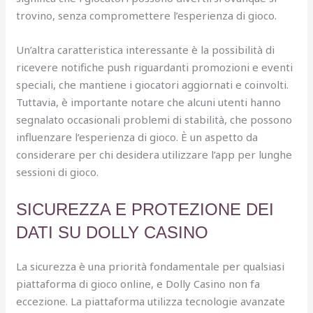
trovino, senza compromettere l’esperienza di gioco.
Un’altra caratteristica interessante è la possibilità di
ricevere notifiche push riguardanti promozioni e eventi
speciali, che mantiene i giocatori aggiornati e coinvolti.
Tuttavia, è importante notare che alcuni utenti hanno
segnalato occasionali problemi di stabilità, che possono
influenzare l’esperienza di gioco. È un aspetto da
considerare per chi desidera utilizzare l’app per lunghe
sessioni di gioco.
SICUREZZA E PROTEZIONE DEI
DATI SU DOLLY CASINO
La sicurezza è una priorità fondamentale per qualsiasi
piattaforma di gioco online, e Dolly Casino non fa
eccezione. La piattaforma utilizza tecnologie avanzate