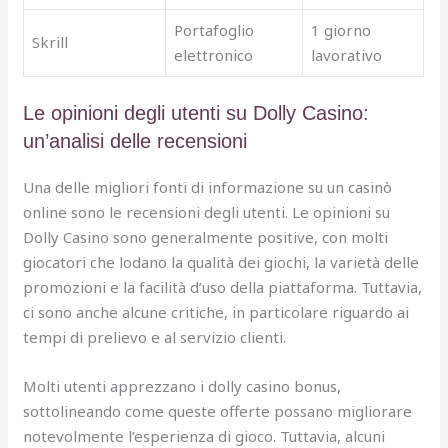
Portafoglio
1 giorno
Skrill
elettronico
lavorativo
Le opinioni degli utenti su Dolly Casino:
un’analisi delle recensioni
Una delle migliori fonti di informazione su un casinò
online sono le recensioni degli utenti. Le opinioni su
Dolly Casino sono generalmente positive, con molti
giocatori che lodano la qualità dei giochi, la varietà delle
promozioni e la facilità d’uso della piattaforma. Tuttavia,
ci sono anche alcune critiche, in particolare riguardo ai
tempi di prelievo e al servizio clienti.
Molti utenti apprezzano i dolly casino bonus,
sottolineando come queste offerte possano migliorare
notevolmente l’esperienza di gioco. Tuttavia, alcuni