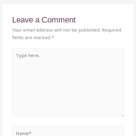
Leave a Comment
Your email address will not be published.
Required
fields are marked
*